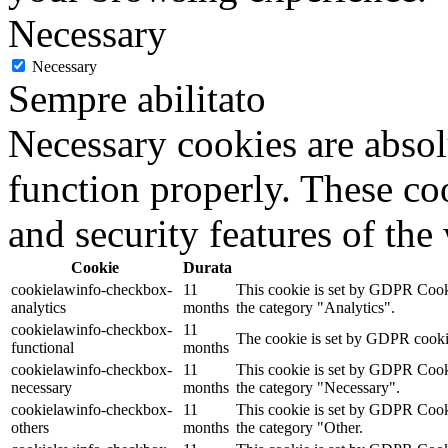
Necessary
Sempre abilitato
Necessary cookies are absolu
function properly. These coo
and security features of th
Cookie
Durata
cookielawinfo-checkbox-
11
This cookie is set by GDPR Cookie
analytics
months
the category "Analytics".
cookielawinfo-checkbox-
11
The cookie is set by GDPR cookie 
functional
months
cookielawinfo-checkbox-
11
This cookie is set by GDPR Cookie
necessary
months
the category "Necessary".
cookielawinfo-checkbox-
11
This cookie is set by GDPR Cookie
others
months
the category "Other.
cookielawinfo-checkbox-
11
This cookie is set by GDPR Cookie
performance
months
the category "Performance".
11
The cookie is set by the GDPR Co
viewed_cookie_policy