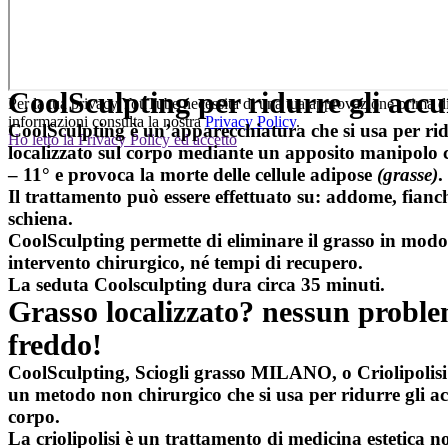
CoolSculpting per ridurre gli accu
Per la tua privacy YouTube necessita di una tua approvazione prima di
informazioni consulta la nostra
Privacy Policy
.
CoolSculpting
è un’apparecchiatura che si usa per rid
Ho letto la Privacy Policy ed accetto
localizzato sul corpo mediante un apposito manipolo 
– 11° e provoca la morte delle cellule adipose
(grasse)
.
Il trattamento può essere effettuato su: addome, fianc
schiena.
CoolSculpting
permette di eliminare il grasso in modo s
intervento chirurgico, né tempi di recupero.
La seduta
Coolsculpting
dura circa 35 minuti.
Grasso localizzato? nessun proble
freddo!
CoolSculpting,
Sciogli grasso MILANO
, o Criolipoli
un metodo non chirurgico che si usa per ridurre gli ac
corpo.
La criolipolisi è un trattamento di medicina estetica n